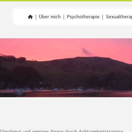
Navigation
Über mich
Psychotherapie
Sexualthera
überspringen
leichmut und weniger Stress durch Achtsamkeitstraining